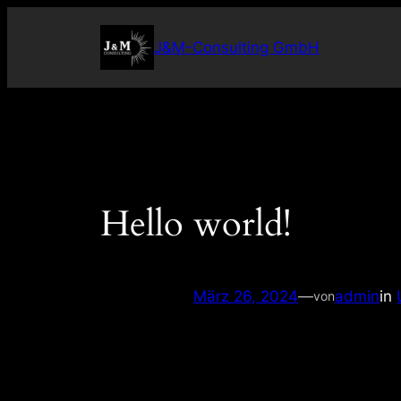
Zum
Inhalt
J&M-Consulting GmbH
springen
Hello world!
März 26, 2024
—
admin
in
von